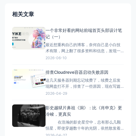
相关文章
一个非常好看的网站前端首页头部设计笔
记（一）
最近想重构自己的博客，奈何自己是小白技
术有限，网上翻了很多资料和信息，发现一
个前端UI设计师设计的前端框架，看得自己
2026-06-10
真的非常喜欢，但是是博主自己设计的框
架，我的博客都是wordpress,我也只是略懂
排查Cloudreve容器启动失败原因
些hyml和css,php也马虎看得懂一点点，想
这几天服务器到期忘记续费了，续费之后发
把这套框架改造成一套wordpress主题，只
现网盘打不开，排查了一些原因，现在写篇
是不懂
日志记录一下。 服务器安装了宝塔面板，启
2026-04-29
动容器的时候总是提示：Nome,如图： 本
来以为是宝塔面板的问题，重启了一下面
影史越狱片鼻祖《洞》：比《肖申克》更
板，还是没有正常，然后检查了一下容器日
冷峻，更真实
志，让AI检查一下我们原因，发现文件目录
在浩瀚的影史星空中，总有那么几颗
有问题。
恒星，即使穿越数十年的光阴，依然散发着
独特而耀眼的光芒。法国导演雅克·贝克
2026-04-27