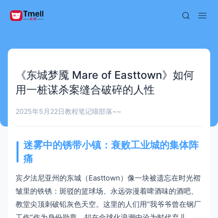
《东城梦魇 Mare of Easttown》如何
用一桩谋杀案缝合破碎的人性
2025年5月22日
教程笔记
喵部落~~
迷雾中的锈带小镇：衰败工业城的集体阵
痛
宾夕法尼亚州的东城（Easttown）像一块被遗忘在时光褶
皱里的铁锈：斑驳的篮球场、永远弥漫着啤酒味的酒吧、
教堂尖顶刺破铅灰色天空。这里的人们用“我爷爷曾在钢厂
工作”作为身份勋章，却在全球化浪潮中沦为时代弃儿。