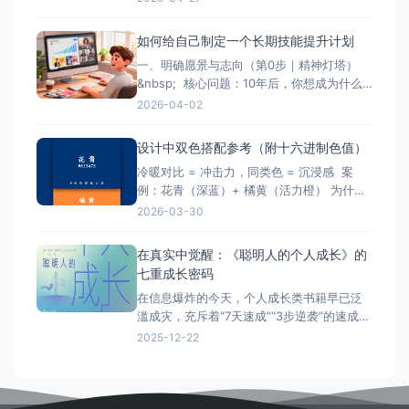
（Jacques Becker）于1960年执导的
《洞》（Le Trou），便是这样一颗不容忽视
如何给自己制定一个长期技能提升计划
的巨星。它不仅是越狱题材电影的奠基之
一、明确愿景与志向（第0步｜精神灯塔）
作，更是一部将写实主义美学与深刻人性探
&nbsp; 核心问题：10年后，你想成为什么
讨推
样的人？在哪个领域创造价值？
行动建
2026-04-02
议： 写下你的“人生愿景卡”： &gt; “我希望
在2036年，成为【行业/领域】中具备【影响
设计中双色搭配参考（附十六进制色值）
力/专业深度/创新能力】的【角色】，能为
冷暖对比 = 冲击力，同类色 = 沉浸感 案
【客户/社
例：花青（深蓝）+ 橘黄（活力橙） 为什么
科技品牌用它？冷色（花青）的沉稳中和了
2026-03-30
暖色（橘黄）的张扬，形成“视觉锚点”。 场
景：APP按钮、活动主视觉——让关键操作
在真实中觉醒：《聪明人的个人成长》的
一眼被看见，又不刺眼。 对比：蒲蓝（中
七重成长密码
蓝）+ 鸳鸯紫（淡紫） 蓝与
在信息爆炸的今天，个人成长类书籍早已泛
滥成灾，充斥着“7天速成”“3步逆袭”的速成承
诺。然而，史蒂夫·帕弗利纳的《聪明人的个
2025-12-22
人成长》却如一道清泉，它拒绝贩卖成功幻
觉，而是直指人性深处的困境——我们为何
总在谎言中迷失？为何在忙碌中彻底失去方
向？这本书不是成功学手册，而是一面照见