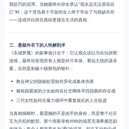
我惩罚的泥潭。当她最终向孙女承认“我永远无法原谅自
己”时，这个背负着十字架的女人终于学会了与残缺共存
——这或许比抓住真凶更接近生活的真相。
三、悬疑外衣下的人性解剖术
《东城梦魇》的叙事诡计在于：它让观众误以为在玩拼图
游戏，最终却发现所有人都是碎片本身。看似主线的谋杀
案，实则是刺破小镇脓包的银针：
教会神父的隐秘欲望如何异化成集体伪善
被校园霸凌的少女如何在社交网络寻找扭曲的存在感
三代女性如何在暴力循环中重复彼此的人生轨迹
当真相揭晓时，最震撼的不是凶手的身份，而是整个社区
互为共犯的默契。那个雨夜举枪对峙的场景充满希腊悲剧
的张力：每个人都举着名为“爱”的武器，却在不自知中成