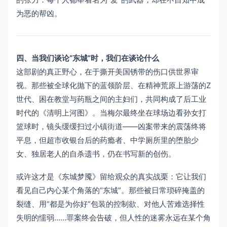
为恶的帮凶。
四、当我们谈论“东城”时，我们在谈论什么
这部剧的真正野心，在于撕开美国锈带的伤口供世界审
视。那些被全球化抛下的蓝领阶层、在精神荒原上游荡的Z
世代、困在教堂与药瓶之间的主妇们，共同构成了后工业
时代的《清明上河图》。当梅尔最终坐在球场边看孙女打
篮球时，镜头缓缓扫过小镇街道——凶案带来的震荡终将
平息，但超市收银台后的药瘾者、中学厕所里的堕胎少
女、独居老人的自杀遗书，仍在书写新的创伤。
或许这才是《东城梦魇》留给观众的真实战栗：它让我们
看见自己内心某个角落的“东城”。那些被日常琐碎掩盖的
裂缝、用“都是为你好”包装的控制欲、对他人苦难选择性
失明的懦弱……罪案终会告破，但人性的迷雾永远在某个角