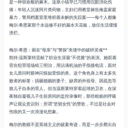
是一种宿命般的麻木。这座小镇早已习惯用沉默消化伤
痛：年轻人沉迷阿片类药物，主妇们用教堂祷告掩盖家庭
暴力，警局档案室里堆积着未解的失踪案——每个人都像
梅尔·希恩家那个永远修不好的漏水天花板，放任生活缓慢
溃烂。
梅尔·希恩：困在“母亲”与“警探”夹缝中的破碎灵魂**
凯特·温斯莱特贡献了职业生涯最“不优雅”的表演。她驼着
背在犯罪现场啃三明治，用沾满机油的手指接电话，面对
女儿质问时眼神闪烁如受惊的兽。这个角色身上有太多失
败者的标签：搞砸婚姻的妻子、缺席的外祖母、因疏忽导
致儿子自杀的罪人。但当温斯莱特穿着起球的卫衣，在深
夜独自凝视儿子生前房间的监控录像时，那些粗粝的呼吸
声让观众意识到：所谓“坚韧女性”的赞歌，不过是社会对
伤痕的又一次浪漫化想象。
梅尔的救赎不是英雄主义的破案奇迹，而是一步步爬出自