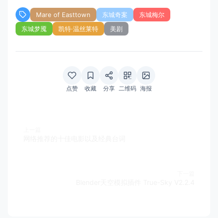
Mare of Easttown
东城奇案
东城梅尔
东城梦魇
凯特·温丝莱特
美剧
点赞
收藏
分享
二维码
海报
上一篇
网络推荐的十佳电影以及经典台词
下一篇
Blender天空模拟插件 True-Sky V2.2.4