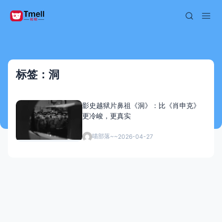
标签：洞
影史越狱片鼻祖《洞》：比《肖申克》
更冷峻，更真实
喵部落~~
2026-04-27